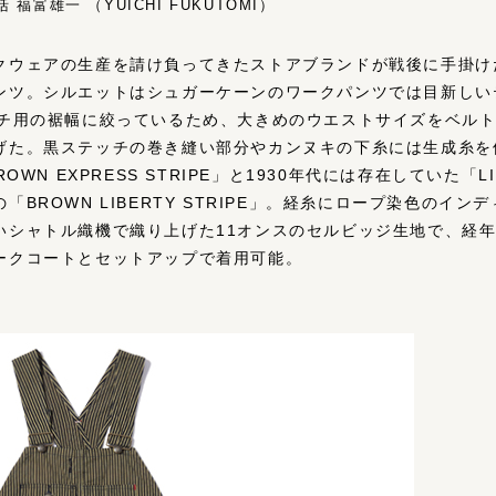
福富雄一 （YUICHI FUKUTOMI）
クウェアの生産を請け負ってきたストアブランドが戦後に手掛け
ンツ。シルエットはシュガーケーンのワークパンツでは目新しい
ンチ用の裾幅に絞っているため、大きめのウエストサイズをベル
げた。黒ステッチの巻き縫い部分やカンヌキの下糸には生成糸を
WN EXPRESS STRIPE」と1930年代には存在していた「LI
BROWN LIBERTY STRIPE」。経糸にロープ染色のイ
いシャトル織機で織り上げた11オンスのセルビッジ生地で、経
ークコートとセットアップで着用可能。