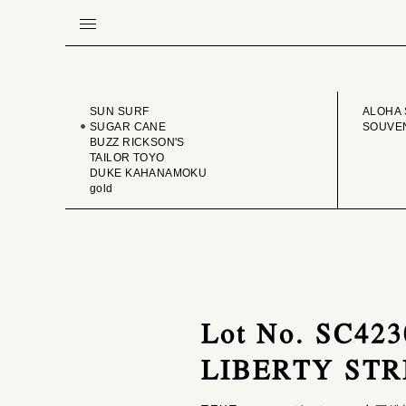
BRAND
VINTA
SUN SURF
ALOHA 
SUGAR CANE
SOUVEN
BUZZ RICKSON'S
TAILOR TOYO
DUKE KAHANAMOKU
gold
Lot No. SC42
LIBERTY STR