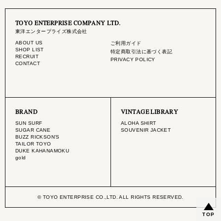
TOYO ENTERPRISE COMPANY LTD.
東洋エンタープライズ株式会社
ABOUT US
ご利用ガイド
SHOP LIST
特定商取引法に基づく表記
RECRUIT
PRIVACY POLICY
CONTACT
BRAND
VINTAGE LIBRARY
SUN SURF
ALOHA SHIRT
SUGAR CANE
SOUVENIR JACKET
BUZZ RICKSON'S
TAILOR TOYO
DUKE KAHANAMOKU
gold
© TOYO ENTERPRISE CO.,LTD. ALL RIGHTS RESERVED.
TOP