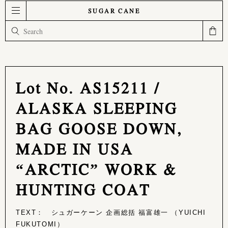
SUGAR CANE
Lot No. AS15211 /
ALASKA SLEEPING
BAG GOOSE DOWN,
MADE IN USA
“ARCTIC” WORK &
HUNTING COAT
TEXT： シュガーケーン 企画総括 福富雄一 （YUICHI
FUKUTOMI）