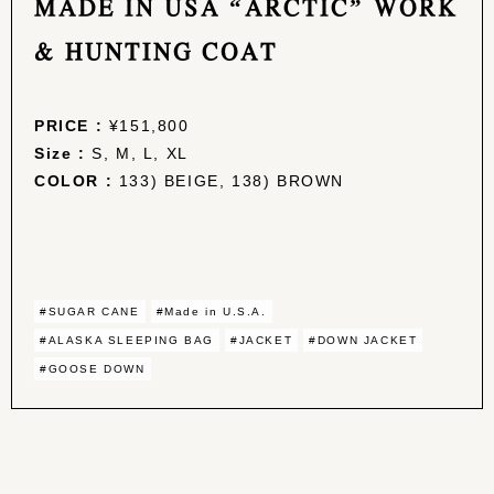
MADE IN USA “ARCTIC” WORK
& HUNTING COAT
PRICE :
¥151,800
Size :
S, M, L, XL
COLOR :
133) BEIGE, 138) BROWN
#SUGAR CANE
#Made in U.S.A.
#ALASKA SLEEPING BAG
#JACKET
#DOWN JACKET
#GOOSE DOWN