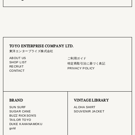
TOYO ENTERPRISE COMPANY LTD.
東洋エンタープライズ株式会社
ABOUT US
ご利用ガイド
SHOP LIST
特定商取引法に基づく表記
RECRUIT
PRIVACY POLICY
CONTACT
BRAND
VINTAGE LIBRARY
SUN SURF
ALOHA SHIRT
SUGAR CANE
SOUVENIR JACKET
BUZZ RICKSON'S
TAILOR TOYO
DUKE KAHANAMOKU
gold