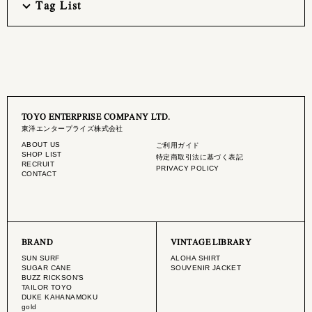
Tag List
TOYO ENTERPRISE COMPANY LTD.
東洋エンタープライズ株式会社
ABOUT US
ご利用ガイド
SHOP LIST
特定商取引法に基づく表記
RECRUIT
PRIVACY POLICY
CONTACT
BRAND
VINTAGE LIBRARY
SUN SURF
ALOHA SHIRT
SUGAR CANE
SOUVENIR JACKET
BUZZ RICKSON'S
TAILOR TOYO
DUKE KAHANAMOKU
gold