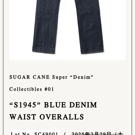
SUGAR CANE Super “Denim”
Collectibles #01
“S1945” BLUE DENIM
WAIST OVERALLS
Lot No. SC49001
/
2025年3月29日（土