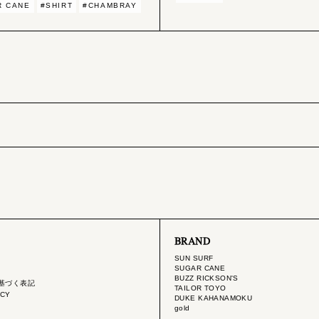
R CANE
#SHIRT
#CHAMBRAY
BRAND
SUN SURF
SUGAR CANE
BUZZ RICKSON'S
基づく表記
TAILOR TOYO
ICY
DUKE KAHANAMOKU
gold