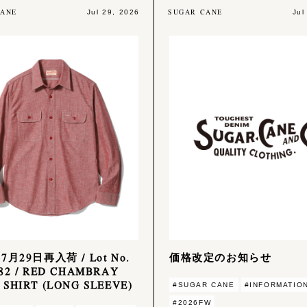
CANE
SUGAR CANE
Jul 29, 2026
Jul
7月29日再入荷 / Lot No.
価格改定のお知らせ
82 / RED CHAMBRAY
SHIRT (LONG SLEEVE)
#SUGAR CANE
#INFORMATIO
#2026FW