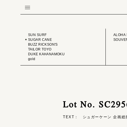
BRAND
VINTA
SUN SURF
ALOHA 
SUGAR CANE
SOUVEN
BUZZ RICKSON'S
TAILOR TOYO
DUKE KAHANAMOKU
gold
Lot No. SC2
TEXT： シュガーケーン 企画総括 