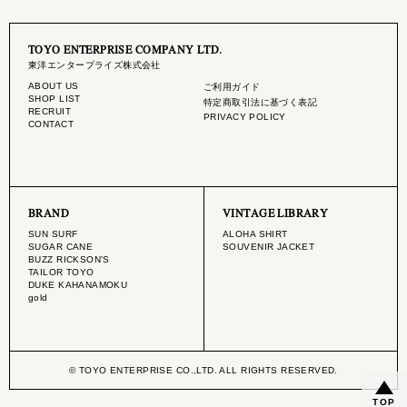
TOYO ENTERPRISE COMPANY LTD.
東洋エンタープライズ株式会社
ABOUT US
ご利用ガイド
SHOP LIST
特定商取引法に基づく表記
RECRUIT
PRIVACY POLICY
CONTACT
BRAND
VINTAGE LIBRARY
SUN SURF
ALOHA SHIRT
SUGAR CANE
SOUVENIR JACKET
BUZZ RICKSON'S
TAILOR TOYO
DUKE KAHANAMOKU
gold
© TOYO ENTERPRISE CO.,LTD. ALL RIGHTS RESERVED.
TOP