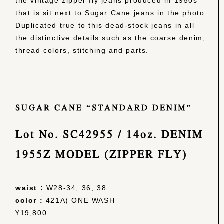
the vintage zipper fly jeans produced in 1950s
that is sit next to Sugar Cane jeans in the photo.
Duplicated true to this dead-stock jeans in all
the distinctive details such as the coarse denim,
thread colors, stitching and parts.
SUGAR CANE “STANDARD DENIM”
Lot No. SC42955 / 14oz. DENIM
1955Z MODEL (ZIPPER FLY)
waist :
W28-34, 36, 38
color :
421A) ONE WASH
¥19,800