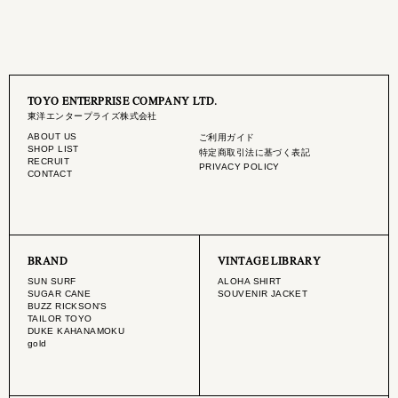
TOYO ENTERPRISE COMPANY LTD.
東洋エンタープライズ株式会社
ABOUT US
ご利用ガイド
SHOP LIST
特定商取引法に基づく表記
RECRUIT
PRIVACY POLICY
CONTACT
BRAND
VINTAGE LIBRARY
SUN SURF
ALOHA SHIRT
SUGAR CANE
SOUVENIR JACKET
BUZZ RICKSON'S
TAILOR TOYO
DUKE KAHANAMOKU
gold